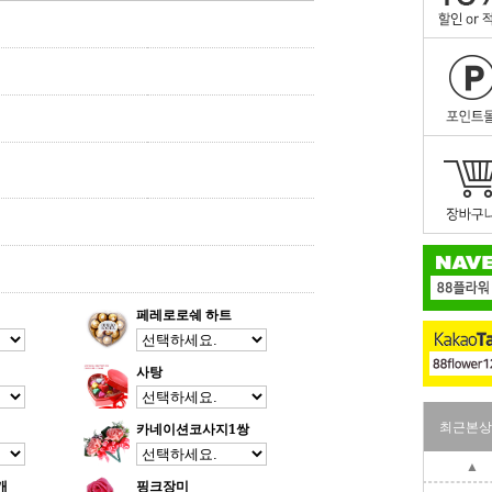
페레로로쉐 하트
사탕
최근본상
카네이션코사지1쌍
▲
개
핑크장미