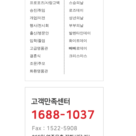
프로포즈/사랑고백
스승의날
승진/취임
로즈데이
개업/이전
성년의날
행사/전시회
부부의날
출산/병문안
발렌타인데이
입학/졸업
화이트데이
고급명품관
빼빼로데이
결혼식
크리스마스
조문/추모
화환명품관