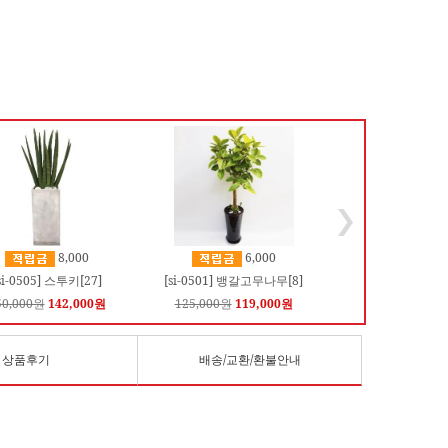
8,000
6,000
si-0505] 스투키[27]
[si-0501] 뱅갈고무나무[8]
50,000원
142,000원
125,000원
119,000원
상품후기
배송/교환/환불안내