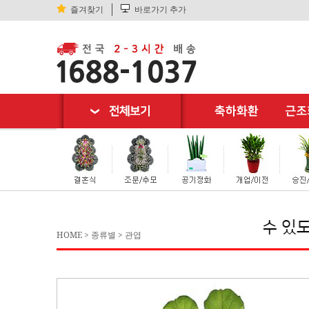
즐겨찾기
바로가기 추가
워 "고객님께
기분좋은 쇼핑
이 될 수 있도록 끝
HOME
>
종류별
>
관엽