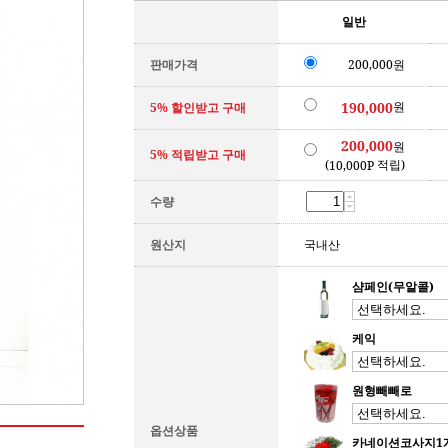
일반
판매가격
200,000원
원
190,000
5% 할인받고 구매
200,000
원
5% 적립받고 구매
(
적립)
10,000P
수량
원산지
국내산
샴페인(무알콜)
케익
원형빼빼로
옵션상품
카네이션코사지1