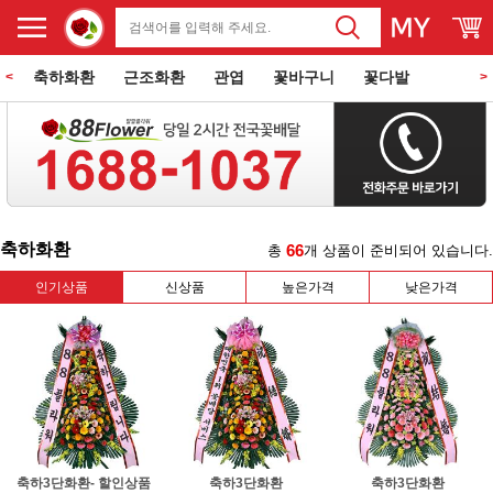
축하화환
근조화환
관엽
꽃바구니
꽃다발
<
>
동양란
서양란
과일바구니
꽃과 케익
쌀화환
축하화환
66
총
개 상품이 준비되어 있습니다.
인기상품
신상품
높은가격
낮은가격
축하3단화환- 할인상품
축하3단화환
축하3단화환