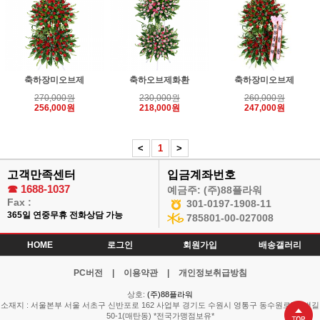
축하장미오브제
축하오브제화환
축하장미오브제
270,000원
230,000원
260,000원
256,000원
218,000원
247,000원
<
1
>
고객만족센터
입금계좌번호
☎
1688-1037
예금주: (주)88플라워
Fax :
301-0197-1908-11
365일 연중무휴 전화상담 가능
785801-00-027008
HOME
로그인
회원가입
배송갤러리
PC버전
|
이용약관
|
개인정보취급방침
상호:
(주)88플라워
소재지 : 서울본부 서울 서초구 신반포로 162 사업부 경기도 수원시 영통구 동수원로514번길
50-1(매탄동) *전국가맹점보유*