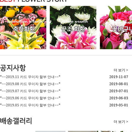
③ 회원가입계약의 성립시기는 “몰”의 승낙이 회원에게 도달한 시점으로 
④ 회원은 제15조제1항에 의한 등록사항에 변경이 있는 경우, 즉시 전자우
제7조(회원 탈퇴 및 자격 상실 등)
① 회원은 “몰”에 언제든지 탈퇴를 요청할 수 있으며 “몰”은 즉시 회원탈
② 회원이 다음 각호의 사유에 해당하는 경우, “몰”은 회원자격을 제한 및
1. 가입 신청시에 허위 내용을 등록한 경우
2. “몰”을 이용하여 구입한 재화등의 대금, 기타 “몰”이용에 관련하여 
3. 다른 사람의 “몰” 이용을 방해하거나 그 정보를 도용하는 등 전자상거
4. “몰”을 이용하여 법령 또는 이 약관이 금지하거나 공서양속에 반하는 
③ “몰”이 회원 자격을 제한·정지 시킨후, 동일한 행위가 2회이상 반복되
④ “몰”이 회원자격을 상실시키는 경우에는 회원등록을 말소합니다. 이 경
제8조(회원에 대한 통지)
① “몰”이 회원에 대한 통지를 하는 경우, 회원이 “몰”과 미리 약정하여 
② “몰”은 불특정다수 회원에 대한 통지의 경우 1주일이상 “몰” 게시판에
더 보기 >
통지를 합니다.
*~~2019.11 카드 무이자 할부 안내~~*
2019-11-07
제9조(구매신청)
*~~2019.08 카드 무이자 할부 안내~~*
2019-08-01
“몰”이용자는 “몰”상에서 다음 또는 이와 유사한 방법에 의하여 구매를 신
4호의 적용을 제외할 수 있습니다.
*~~2019.07 카드 무이자 할부 안내~~*
2019-07-01
1. 재화등의 검색 및 선택
*~~2019.06 카드 무이자 할부 안내~~*
2019-06-03
2. 성명, 주소, 전화번호, 전자우편주소(또는 이동전화번호) 등의 입력
*~~2019.05 카드 무이자 할부 안내~~*
2019-05-01
3. 약관내용, 청약철회권이 제한되는 서비스, 배송료·설치비 등의 비용부
4. 이 약관에 동의하고 위 3.호의 사항을 확인하거나 거부하는 표시(예, 마
5. 재화등의 구매신청 및 이에 관한 확인 또는 “몰”의 확인에 대한 동의
더 보기 >
6. 결제방법의 선택
제10조 (계약의 성립)