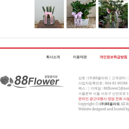
① “몰”은 제9조와 같은 구매신청에 대하여 다음 각호에 해당하면 승낙하
인이 계약을 취소할 수 있다는 내용을 고지하여야 합니다.
1. 신청 내용에 허위, 기재누락, 오기가 있는 경우
2. 미성년자가 담배, 주류등 청소년보호법에서 금지하는 재화 및 용역을 
3. 기타 구매신청에 승낙하는 것이 “몰” 기술상 현저히 지장이 있다고 판
② “몰”의 승낙이 제12조제1항의 수신확인통지형태로 이용자에게 도달한
③ “몰”의 승낙의 의사표시에는 이용자의 구매 신청에 대한 확인 및 판매
제11조(지급방법)
“몰”에서 구매한 재화 또는 용역에 대한 대금지급방법은 다음 각호의 방법
징수할 수 없습니다.
1. 폰뱅킹, 인터넷뱅킹, 메일 뱅킹 등의 각종 계좌이체
회사소개
이용약관
개인정보취급방침
2. 선불카드, 직불카드, 신용카드 등의 각종 카드 결제
3. 온라인무통장입금
4. 전자화폐에 의한 결제
5. 수령시 대금지급
상호 : (주)88플라워 | 고객센터 : 
6. 마일리지 등 “몰”이 지급한 포인트에 의한 결제
사업자등록번호 : 664-81-0058
7. “몰”과 계약을 맺었거나 “몰”이 인정한 상품권에 의한 결제
팩스 : | 이메일 : 88flower2@nav
8. 기타 전자적 지급 방법에 의한 대금 지급 등
서울본부 서울 서초구 신반포로 1
제12조(수신확인통지·구매신청 변경 및 취소)
온라인 광고대행사 영업 전화 사절
① “몰”은 이용자의 구매신청이 있는 경우 이용자에게 수신확인통지를 합
Copyright ⓒ
(주)88플라워
All R
② 수신확인통지를 받은 이용자는 의사표시의 불일치등이 있는 경우에는 수
Website designed and hosted b
그 요청에 따라 처리하여야 합니다. 다만 이미 대금을 지불한 경우에는 제
제13조(재화등의 공급)
① “몰”은 이용자와 재화등의 공급시기에 관하여 별도의 약정이 없는 이상,
“몰”이 이미 재화 등의 대금의 전부 또는 일부를 받은 경우에는 대금의 전