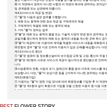
⑥ 이 약관에서 정하지 아니한 사항과 이 약관의 해석에 관하여는 
및 관계법령 또는 상관례에 따릅니다.
제4조(서비스의 제공 및 변경)
① “몰”은 다음과 같은 업무를 수행합니다.
1. 재화 또는 용역에 대한 정보 제공 및 구매계약의 체결
2. 구매계약이 체결된 재화 또는 용역의 배송
3. 기타 “몰”이 정하는 업무
②“몰”은 재화 또는 용역의 품절 또는 기술적 사양의 변경 등의 경우에는 
공일자를 명시하여 현재의 재화 또는 용역의 내용을 게시한 곳에 즉시 공
③“몰”이 제공하기로 이용자와 계약을 체결한 서비스의 내용을 재화등의 
④전항의 경우 “몰”은 이로 인하여 이용자가 입은 손해를 배상합니다. 다만
제5조(서비스의 중단)
① “몰”은 컴퓨터 등 정보통신설비의 보수점검·교체 및 고장, 통신의 두
②“몰”은 제1항의 사유로 서비스의 제공이 일시적으로 중단됨으로 인하여 
니다.
③사업종목의 전환, 사업의 포기, 업체간의 통합 등의 이유로 서비스를 제
보상합니다. 다만, “몰”이 보상기준 등을 고지하지 아니한 경우에는 이용
제6조(회원가입)
① 이용자는 “몰”이 정한 가입 양식에 따라 회원정보를 기입한 후 이 
② “몰”은 제1항과 같이 회원으로 가입할 것을 신청한 이용자 중 다음 각
1. 가입신청자가 이 약관 제7조제3항에 의하여 이전에 회원자격을 상실한 
한다.
2. 등록 내용에 허위, 기재누락, 오기가 있는 경우
3. 기타 회원으로 등록하는 것이 “몰”의 기술상 현저히 지장이 있다고 판