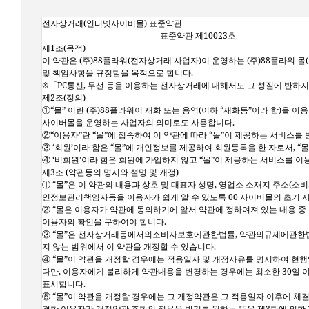
전자상거래(인터넷사이버몰) 표준약관
표준약관 제10023호
제1조(목적)
이 약관은 (주)88플라워(전자상거래 사업자)이 운영하는 (주)88플라워 
및 책임사항을 규정함을 목적으로 합니다.
※「PC통신, 무선 등을 이용하는 전자상거래에 대해서도 그 성질에 반하지
제2조(정의)
①“몰” 이란 (주)88플라워이 재화 또는 용역(이하 “재화등”이라 함)
사이버몰을 운영하는 사업자의 의미로도 사용합니다.
②“이용자”란 “몰”에 접속하여 이 약관에 따라 “몰”이 제공하는 서비스를 
③ ‘회원’이라 함은 “몰”에 개인정보를 제공하여 회원등록을 한 자로서, 
④ ‘비회원’이라 함은 회원에 가입하지 않고 “몰”이 제공하는 서비스를 이
제3조 (약관등의 명시와 설명 및 개정)
① “몰”은 이 약관의 내용과 상호 및 대표자 성명, 영업소 소재지 주소(
인정보관리책임자등을 이용자가 쉽게 알 수 있도록 00 사이버몰의 초기 서
② “몰은 이용자가 약관에 동의하기에 앞서 약관에 정하여져 있는 내용 
이용자의 확인을 구하여야 합니다.
③ “몰”은 전자상거래등에서의소비자보호에관한법률, 약관의규제에관한법
지 않는 범위에서 이 약관을 개정할 수 있습니다.
④ “몰”이 약관을 개정할 경우에는 적용일자 및 개정사유를 명시하여 현
다만, 이용자에게 불리하게 약관내용을 변경하는 경우에는 최소한 30일 이
표시합니다.
⑤ “몰”이 약관을 개정할 경우에는 그 개정약관은 그 적용일자 이후에 체
결한 이용자가 개정약관 조항의 적용을 받기를 원하는 뜻을 제3항에 의한 