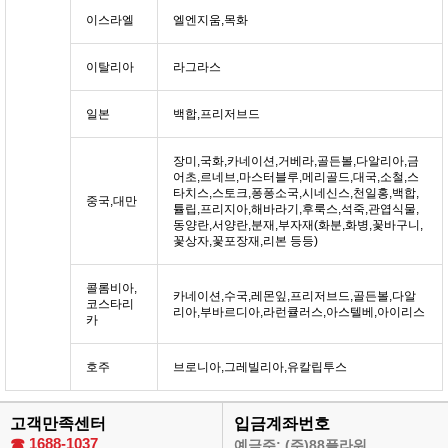
이스라엘
엘엔지움,목화
이탈리아
라그라스
일본
백합,프리저브드
장미,국화,카네이션,거베라,골든볼,다알리아,금
어초,르네브,마스터블루,메리골드,대국,소철,스
타치스,스토크,퐁퐁소국,시네신스,천일홍,백합,
중국,대만
튤립,프리지아,해바라기,후룩스,석죽,관엽식물,
동양란,서양란,분재,부자재(화분,화병,꽃바구니,
꽃상자,꽃포장재,리본 등등)
콜롬비아,
카네이션,수국,레몬잎,프리저브드,골든볼,다알
코스타리
리아,부바르디아,라런큘러스,아스텔베,아이리스
카
호주
브로니아,그레빌리아,유칼립투스
고객만족센터
입금계좌번호
☎
1688-1037
예금주: (주)88플라워