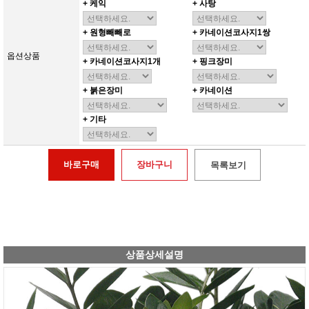
+ 케익
+ 사탕
+ 원형빼빼로
+ 카네이션코사지1쌍
옵션상품
+ 카네이션코사지1개
+ 핑크장미
+ 붉은장미
+ 카네이션
+ 기타
바로구매
장바구니
목록보기
상품상세설명