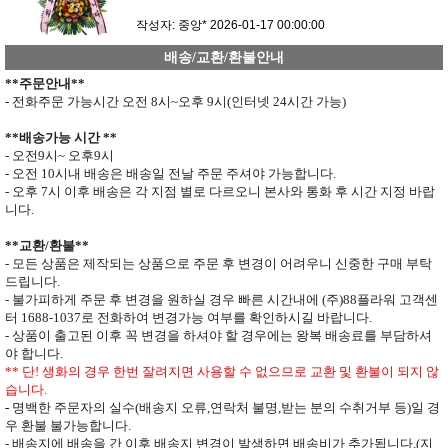
작성자: 중앙*
2026-01-17 00:00:00
배송/교환/환불안내
**
주문안내
**
- 전화주문 가능시간 오전
8
시
~
오후
9
시
(
인터넷
24
시간 가능
)
**
배송가능 시간
**
- 오전
9
시
~
오후
9
시
- 오전
10
시내 배송은 배송일 전날 주문 주셔야 가능합니다
.
- 오후
7
시 이후 배송은 각 지점 별로 다르오니 본사와 통화 후 시간 지정 바랍
니다
.
**
교환
/
환불
**
- 모든 상품은 제작되는 상품으로 주문 후 변경이 어려우니 신중한 구매 부탁
드립니다
.
- 불가피하게 주문 후 변경을 원하실 경우 빠른 시간내에 (주)
88
플라워 고객센
터
1688-1037
로 전화하여 변경가능 여부를 확인하시길 바랍니다.
- 상품이 출고된 이후 꼭 변경을 하셔야 할 경우에는 왕복 배송료를 부담하셔
야 합니다
.
**
단
!
생화의 경우 한번 잘려지면 사용할 수 없으므로
교환 및 환불이 되지 않
습니다
.
-
명백한 주문자의 실수
(
배송지 오류
,
연락처 불명
,
받는 분의 수취거부 등
)
일 경
우 환불 불가능합니다
.
- 배송지에 배송을 간 이후 배송지 변경이 발생하면
배송비가 추가됩니다
.(
지