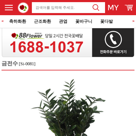
축하화환
근조화환
관엽
꽃바구니
꽃다발
<
>
동양란
서양란
과일바구니
꽃과 케익
쌀화환
금전수
[Si-0081]