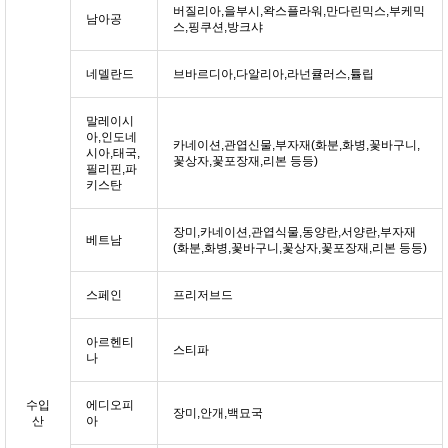
버질리아,을부시,왁스플라워,만다린믹스,부케믹
남아공
스,핑쿠션,방크샤
네델란드
브바르디아,다알리아,라넌큘러스,튤립
말레이시
아,인도네
카네이션,관엽신물,부자재(화분,화병,꽃바구니,
시아,태국,
꽃상자,꽃포장재,리본 등등)
필리핀,파
키스탄
장미,카네이션,관엽식물,동양란,서양란,부자재
베트남
(화분,화병,꽃바구니,꽃상자,꽃포장재,리본 등등)
스페인
프리저브드
아르헨티
스티파
나
수입
에디오피
장미,안개,백묘국
산
아