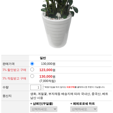
일반
판매가격
130,000원
123,000
5% 할인받고 구매
원
130,000
원
5% 적립받고 구매
(
7,000
적립)
수량
* 회원가입을 하지 않아도
바로구매
를 클릭하시면 주문이 가능합니다.
생화, 계절꽃, 부자재등 배송지에 따라 국내산, 중국산, 베트
원산지
남산 사용
+ 샴페인(무알콜)
+ 페레로로쉐 하트