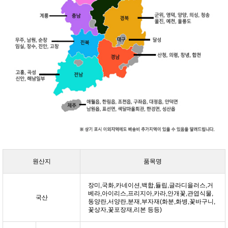
원산지
품목명
장미,국화,카네이션,백합,듈립,글라디을러스,거
베라,아이리스,프리지아,카라,안개꽃,관엽식물,
국산
동양란,서양란,분재,부자재(화분,화병,꽃바구니,
꽃상자,꽃포장재,리본 등등)