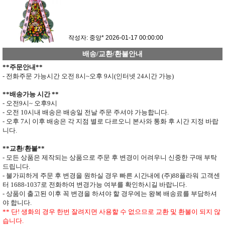
작성자: 중앙*
2026-01-17 00:00:00
배송/교환/환불안내
**
주문안내
**
- 전화주문 가능시간 오전
8
시
~
오후
9
시
(
인터넷
24
시간 가능
)
**
배송가능 시간
**
- 오전
9
시
~
오후
9
시
- 오전
10
시내 배송은 배송일 전날 주문 주셔야 가능합니다
.
- 오후
7
시 이후 배송은 각 지점 별로 다르오니 본사와 통화 후 시간 지정 바랍
니다
.
**
교환
/
환불
**
- 모든 상품은 제작되는 상품으로 주문 후 변경이 어려우니 신중한 구매 부탁
드립니다
.
- 불가피하게 주문 후 변경을 원하실 경우 빠른 시간내에 (주)
88
플라워 고객센
터
1688-1037
로 전화하여 변경가능 여부를 확인하시길 바랍니다.
- 상품이 출고된 이후 꼭 변경을 하셔야 할 경우에는 왕복 배송료를 부담하셔
야 합니다
.
**
단
!
생화의 경우 한번 잘려지면 사용할 수 없으므로
교환 및 환불이 되지 않
습니다
.