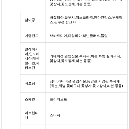
꽃상자,꽃포장재,리본 등등)
버질리아,을부시,왁스플라워,만다린믹스,부케믹
남아공
스,핑쿠션,방크샤
네델란드
브바르디아,다알리아,라넌큘러스,튤립
말레이시
아,인도네
카네이션,관엽신물,부자재(화분,화병,꽃바구니,
시아,태국,
꽃상자,꽃포장재,리본 등등)
필리핀,파
키스탄
장미,카네이션,관엽식물,동양란,서양란,부자재
베트남
(화분,화병,꽃바구니,꽃상자,꽃포장재,리본 등등)
스페인
프리저브드
아르헨티
스티파
나