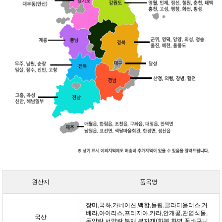
원산지
품목명
장미,국화,카네이션,백합,듈립,글라디을러스,거
베라,아이리스,프리지아,카라,안개꽃,관엽식물,
국산
동양란,서양란,분재,부자재(화분,화병,꽃바구니,