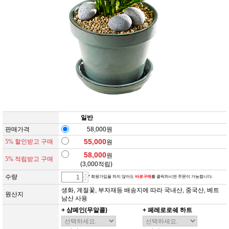
일반
판매가격
58,000원
55,000
5% 할인받고 구매
원
58,000
원
5% 적립받고 구매
(
3,000
적립)
수량
* 회원가입을 하지 않아도
바로구매
를 클릭하시면 주문이 가능합니다.
생화, 계절꽃, 부자재등 배송지에 따라 국내산, 중국산, 베트
원산지
남산 사용
+ 샴페인(무알콜)
+ 페레로로쉐 하트