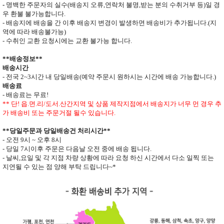
-
명백한 주문자의 실수
(
배송지 오류
,
연락처 불명
,
받는 분의 수취거부 등
)
일 경
우 환불 불가능합니다
.
- 배송지에 배송을 간 이후 배송지 변경이 발생하면
배송비가 추가됩니다
.(
지
역에 따라 배송불가능
)
- 수취인 교환 요청시에는 교환 불가능 합니다
.
**
배송정보
**
배송시간
-
전국
2~3
시간 내 당일배송
(
예약 주문시 원하시는 시간에 배송 가능합니다
.)
배송료
- 배송료는 무료
!
** 단
!
읍
.
면
.
리
/
도서
.
산간지역 및 상품 제작지점에서 배송지가
너무 먼 경우 추
가 배송비 또는 주문거절 될수 있습니다
.
**
당일주문과 당일배송건 처리시간
**
- 오전
9
시
~
오후
8
시
- 당일
7
시이후 주문은 다음날 오전 중에 배송 됩니다
.
- 날씨
,
요일 및 각 지점 차량 상황에 따라 요청 하신 시간에서 다소 일찍 또는
지연될 수 있는 점 양해 부탁 드립니다
~*