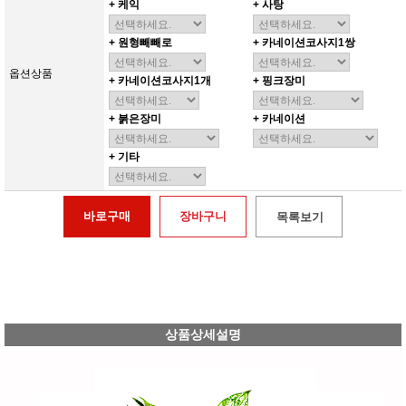
+ 케익
+ 사탕
+ 원형빼빼로
+ 카네이션코사지1쌍
옵션상품
+ 카네이션코사지1개
+ 핑크장미
+ 붉은장미
+ 카네이션
+ 기타
바로구매
장바구니
목록보기
상품상세설명