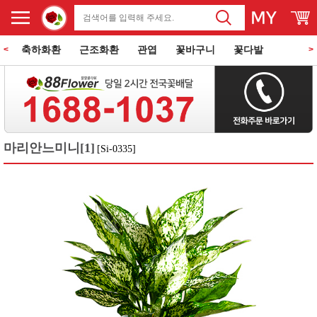
축하화환
근조화환
관엽
꽃바구니
꽃다발
<
>
동양란
서양란
과일바구니
꽃과 케익
쌀화환
마리안느미니[1]
[Si-0335]