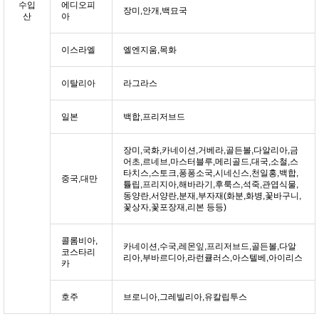
수입
에디오피
장미,안개,백묘국
산
아
이스라엘
엘엔지움,목화
이탈리아
라그라스
일본
백합,프리저브드
장미,국화,카네이션,거베라,골든볼,다알리아,금
어초,르네브,마스터블루,메리골드,대국,소철,스
타치스,스토크,퐁퐁소국,시네신스,천일홍,백합,
중국,대만
튤립,프리지아,해바라기,후룩스,석죽,관엽식물,
동양란,서양란,분재,부자재(화분,화병,꽃바구니,
꽃상자,꽃포장재,리본 등등)
콜롬비아,
카네이션,수국,레몬잎,프리저브드,골든볼,다알
코스타리
리아,부바르디아,라런큘러스,아스텔베,아이리스
카
호주
브로니아,그레빌리아,유칼립투스