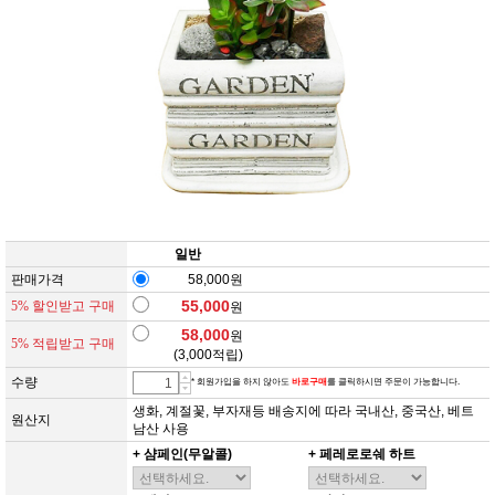
일반
판매가격
58,000원
55,000
5% 할인받고 구매
원
58,000
원
5% 적립받고 구매
(
3,000
적립)
수량
* 회원가입을 하지 않아도
바로구매
를 클릭하시면 주문이 가능합니다.
생화, 계절꽃, 부자재등 배송지에 따라 국내산, 중국산, 베트
원산지
남산 사용
+ 샴페인(무알콜)
+ 페레로로쉐 하트