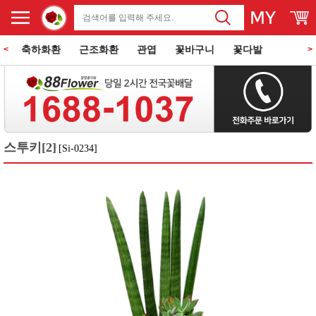
축하화환
근조화환
관엽
꽃바구니
꽃다발
<
>
동양란
서양란
과일바구니
꽃과 케익
쌀화환
스투키[2]
[Si-0234]