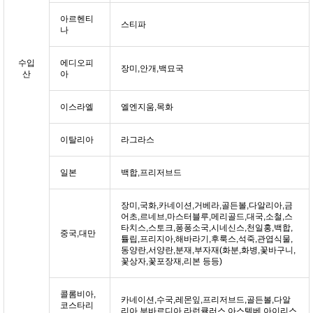
아르헨티
스티파
나
수입
에디오피
장미,안개,백묘국
산
아
이스라엘
엘엔지움,목화
이탈리아
라그라스
일본
백합,프리저브드
장미,국화,카네이션,거베라,골든볼,다알리아,금
어초,르네브,마스터블루,메리골드,대국,소철,스
타치스,스토크,퐁퐁소국,시네신스,천일홍,백합,
중국,대만
튤립,프리지아,해바라기,후룩스,석죽,관엽식물,
동양란,서양란,분재,부자재(화분,화병,꽃바구니,
꽃상자,꽃포장재,리본 등등)
콜롬비아,
카네이션,수국,레몬잎,프리저브드,골든볼,다알
코스타리
리아,부바르디아,라런큘러스,아스텔베,아이리스