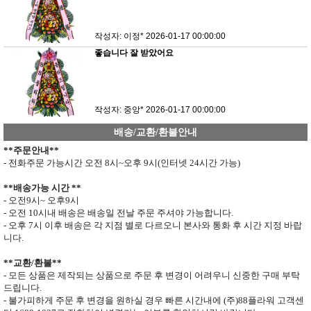
작성자: 이정*
2026-01-17 00:00:00
좋습니다 잘 받았어요
작성자: 중앙*
2026-01-17 00:00:00
배송/교환/환불안내
**
주문안내
**
- 전화주문 가능시간 오전
8
시
~
오후
9
시
(
인터넷
24
시간 가능
)
**
배송가능 시간
**
- 오전
9
시
~
오후
9
시
- 오전
10
시내 배송은 배송일 전날 주문 주셔야 가능합니다
.
- 오후
7
시 이후 배송은 각 지점 별로 다르오니 본사와 통화 후 시간 지정 바랍
니다
.
**
교환
/
환불
**
- 모든 상품은 제작되는 상품으로 주문 후 변경이 어려우니 신중한 구매 부탁
드립니다
.
- 불가피하게 주문 후 변경을 원하실 경우 빠른 시간내에 (주)
88
플라워 고객센