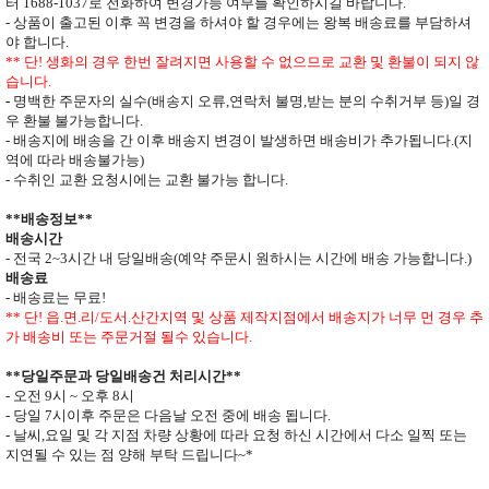
터
1688-1037
로 전화하여 변경가능 여부를 확인하시길 바랍니다.
- 상품이 출고된 이후 꼭 변경을 하셔야 할 경우에는 왕복 배송료를 부담하셔
야 합니다
.
**
단
!
생화의 경우 한번 잘려지면 사용할 수 없으므로
교환 및 환불이 되지 않
습니다
.
-
명백한 주문자의 실수
(
배송지 오류
,
연락처 불명
,
받는 분의 수취거부 등
)
일 경
우 환불 불가능합니다
.
- 배송지에 배송을 간 이후 배송지 변경이 발생하면
배송비가 추가됩니다
.(
지
역에 따라 배송불가능
)
- 수취인 교환 요청시에는 교환 불가능 합니다
.
**
배송정보
**
배송시간
-
전국
2~3
시간 내 당일배송
(
예약 주문시 원하시는 시간에 배송 가능합니다
.)
배송료
- 배송료는 무료
!
** 단
!
읍
.
면
.
리
/
도서
.
산간지역 및 상품 제작지점에서 배송지가
너무 먼 경우 추
가 배송비 또는 주문거절 될수 있습니다
.
**
당일주문과 당일배송건 처리시간
**
- 오전
9
시
~
오후
8
시
- 당일
7
시이후 주문은 다음날 오전 중에 배송 됩니다
.
- 날씨
,
요일 및 각 지점 차량 상황에 따라 요청 하신 시간에서 다소 일찍 또는
지연될 수 있는 점 양해 부탁 드립니다
~*