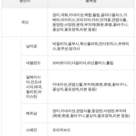
원산지
품목명
장미,국화,카네이션,백합,듈립,글라디을러스,거
베라,아이리스,프리지아,카라,안개꽃,관엽식물,
국산
동양란,서양란,분재,부자재(화분,화병,꽃바구니,
꽃상자,꽃포장재,리본 등등)
버질리아,을부시,왁스플라워,만다린믹스,부케믹
남아공
스,핑쿠션,방크샤
네델란드
브바르디아,다알리아,라넌큘러스,튤립
말레이시
아,인도네
카네이션,관엽신물,부자재(화분,화병,꽃바구니,
시아,태국,
꽃상자,꽃포장재,리본 등등)
필리핀,파
키스탄
장미,카네이션,관엽식물,동양란,서양란,부자재
베트남
(화분,화병,꽃바구니,꽃상자,꽃포장재,리본 등등)
스페인
프리저브드