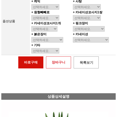
+ 케익
+ 사탕
+ 원형빼빼로
+ 카네이션코사지1쌍
옵션상품
+ 카네이션코사지1개
+ 핑크장미
+ 붉은장미
+ 카네이션
+ 기타
바로구매
장바구니
목록보기
상품상세설명