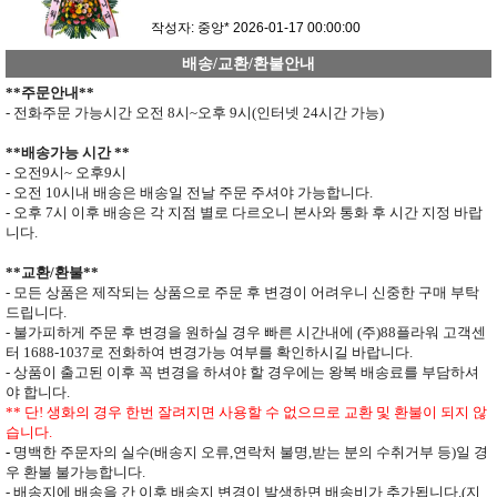
작성자: 중앙*
2026-01-17 00:00:00
배송/교환/환불안내
**
주문안내
**
- 전화주문 가능시간 오전
8
시
~
오후
9
시
(
인터넷
24
시간 가능
)
**
배송가능 시간
**
- 오전
9
시
~
오후
9
시
- 오전
10
시내 배송은 배송일 전날 주문 주셔야 가능합니다
.
- 오후
7
시 이후 배송은 각 지점 별로 다르오니 본사와 통화 후 시간 지정 바랍
니다
.
**
교환
/
환불
**
- 모든 상품은 제작되는 상품으로 주문 후 변경이 어려우니 신중한 구매 부탁
드립니다
.
- 불가피하게 주문 후 변경을 원하실 경우 빠른 시간내에 (주)
88
플라워 고객센
터
1688-1037
로 전화하여 변경가능 여부를 확인하시길 바랍니다.
- 상품이 출고된 이후 꼭 변경을 하셔야 할 경우에는 왕복 배송료를 부담하셔
야 합니다
.
**
단
!
생화의 경우 한번 잘려지면 사용할 수 없으므로
교환 및 환불이 되지 않
습니다
.
-
명백한 주문자의 실수
(
배송지 오류
,
연락처 불명
,
받는 분의 수취거부 등
)
일 경
우 환불 불가능합니다
.
- 배송지에 배송을 간 이후 배송지 변경이 발생하면
배송비가 추가됩니다
.(
지