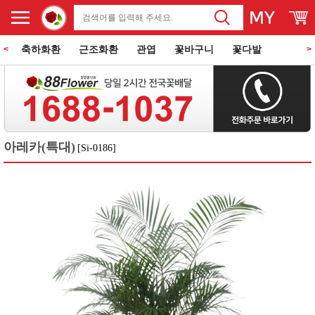
축하화환
근조화환
관엽
꽃바구니
꽃다발
<
>
동양란
서양란
과일바구니
꽃과 케익
쌀화환
아레카(특대)
[Si-0186]