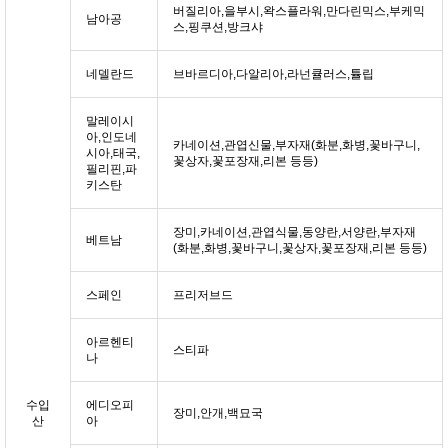
버질리아,을부시,왁스플라워,만다린믹스,부케믹
남아공
스,핑쿠션,방크샤
네델란드
브바르디아,다알리아,라넌큘러스,튤립
말레이시
아,인도네
카네이션,관엽신물,부자재(화분,화병,꽃바구니,
시아,태국,
꽃상자,꽃포장재,리본 등등)
필리핀,파
키스탄
장미,카네이션,관엽식물,동양란,서양란,부자재
베트남
(화분,화병,꽃바구니,꽃상자,꽃포장재,리본 등등)
스페인
프리저브드
아르헨티
스티파
나
수입
에디오피
장미,안개,백묘국
산
아