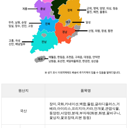
원산지
품목명
장미,국화,카네이션,백합,듈립,글라디을러스,거
베라,아이리스,프리지아,카라,안개꽃,관엽식물,
국산
동양란,서양란,분재,부자재(화분,화병,꽃바구니,
꽃상자,꽃포장재,리본 등등)