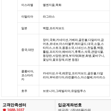
이스라엘
엘엔지움,목화
이탈리아
라그라스
일본
백합,프리저브드
장미,국화,카네이션,거베라,골든볼,다알리아,금
어초,르네브,마스터블루,메리골드,대국,소철,스
타치스,스토크,퐁퐁소국,시네신스,천일홍,백합,
중국,대만
튤립,프리지아,해바라기,후룩스,석죽,관엽식물,
동양란,서양란,분재,부자재(화분,화병,꽃바구니,
꽃상자,꽃포장재,리본 등등)
콜롬비아,
카네이션,수국,레몬잎,프리저브드,골든볼,다알
코스타리
리아,부바르디아,라런큘러스,아스텔베,아이리스
카
호주
브로니아,그레빌리아,유칼립투스
고객만족센터
입금계좌번호
☎
1688-1037
예금주: (주)88플라워