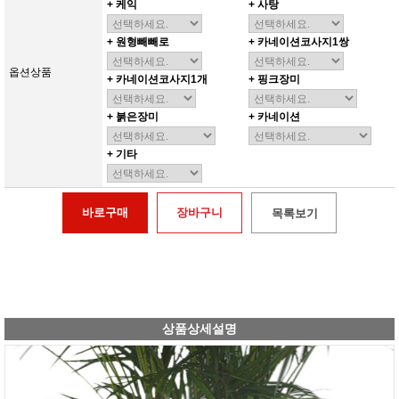
+ 케익
+ 사탕
+ 원형빼빼로
+ 카네이션코사지1쌍
옵션상품
+ 카네이션코사지1개
+ 핑크장미
+ 붉은장미
+ 카네이션
+ 기타
바로구매
장바구니
목록보기
상품상세설명