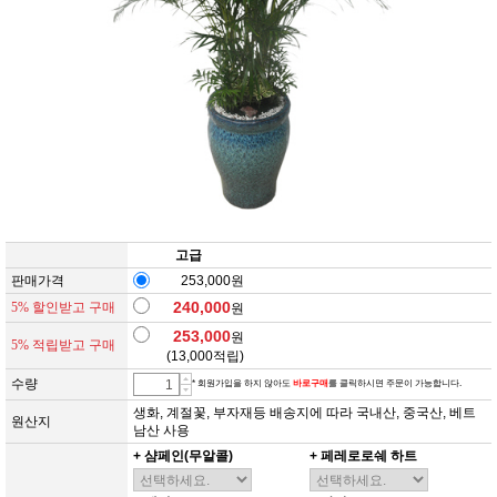
고급
판매가격
253,000원
240,000
5% 할인받고 구매
원
253,000
원
5% 적립받고 구매
(
13,000
적립)
수량
* 회원가입을 하지 않아도
바로구매
를 클릭하시면 주문이 가능합니다.
생화, 계절꽃, 부자재등 배송지에 따라 국내산, 중국산, 베트
원산지
남산 사용
+ 샴페인(무알콜)
+ 페레로로쉐 하트