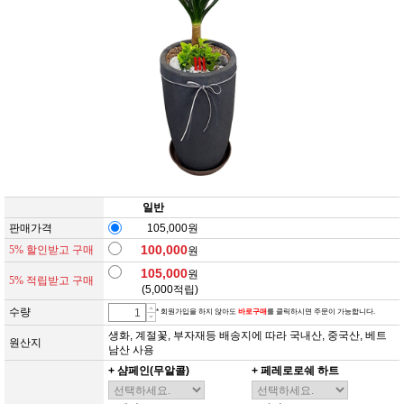
일반
판매가격
105,000원
100,000
5% 할인받고 구매
원
105,000
원
5% 적립받고 구매
(
5,000
적립)
수량
* 회원가입을 하지 않아도
바로구매
를 클릭하시면 주문이 가능합니다.
생화, 계절꽃, 부자재등 배송지에 따라 국내산, 중국산, 베트
원산지
남산 사용
+ 샴페인(무알콜)
+ 페레로로쉐 하트