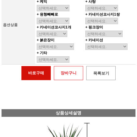
+ 케익
+ 사탕
+ 원형빼빼로
+ 카네이션코사지1쌍
옵션상품
+ 카네이션코사지1개
+ 핑크장미
+ 붉은장미
+ 카네이션
+ 기타
바로구매
장바구니
목록보기
상품상세설명