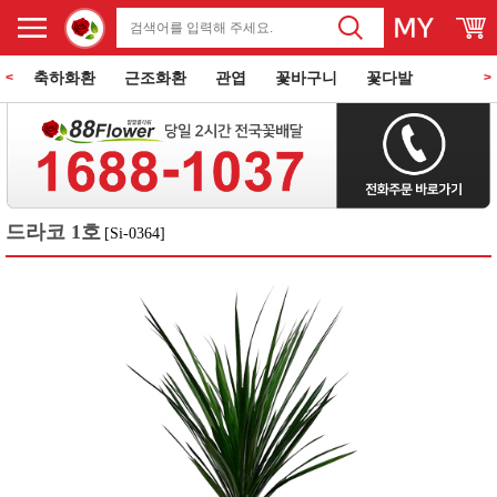
축하화환
근조화환
관엽
꽃바구니
꽃다발
<
>
동양란
서양란
과일바구니
꽃과 케익
쌀화환
드라코 1호
[Si-0364]