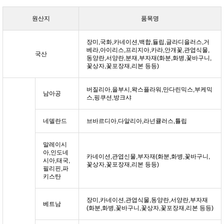
원산지
품목명
장미,국화,카네이션,백합,듈립,글라디을러스,거
베라,아이리스,프리지아,카라,안개꽃,관엽식물,
국산
동양란,서양란,분재,부자재(화분,화병,꽃바구니,
꽃상자,꽃포장재,리본 등등)
버질리아,을부시,왁스플라워,만다린믹스,부케믹
남아공
스,핑쿠션,방크샤
네델란드
브바르디아,다알리아,라넌큘러스,튤립
말레이시
아,인도네
카네이션,관엽신물,부자재(화분,화병,꽃바구니,
시아,태국,
꽃상자,꽃포장재,리본 등등)
필리핀,파
키스탄
장미,카네이션,관엽식물,동양란,서양란,부자재
베트남
(화분,화병,꽃바구니,꽃상자,꽃포장재,리본 등등)