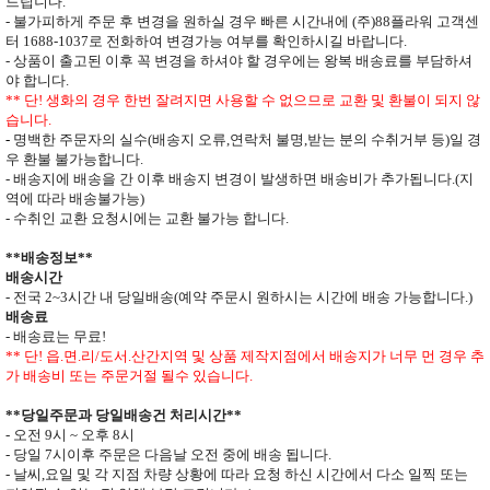
드립니다
.
- 불가피하게 주문 후 변경을 원하실 경우 빠른 시간내에 (주)
88
플라워 고객센
터
1688-1037
로 전화하여 변경가능 여부를 확인하시길 바랍니다.
- 상품이 출고된 이후 꼭 변경을 하셔야 할 경우에는 왕복 배송료를 부담하셔
야 합니다
.
**
단
!
생화의 경우 한번 잘려지면 사용할 수 없으므로
교환 및 환불이 되지 않
습니다
.
-
명백한 주문자의 실수
(
배송지 오류
,
연락처 불명
,
받는 분의 수취거부 등
)
일 경
우 환불 불가능합니다
.
- 배송지에 배송을 간 이후 배송지 변경이 발생하면
배송비가 추가됩니다
.(
지
역에 따라 배송불가능
)
- 수취인 교환 요청시에는 교환 불가능 합니다
.
**
배송정보
**
배송시간
-
전국
2~3
시간 내 당일배송
(
예약 주문시 원하시는 시간에 배송 가능합니다
.)
배송료
- 배송료는 무료
!
** 단
!
읍
.
면
.
리
/
도서
.
산간지역 및 상품 제작지점에서 배송지가
너무 먼 경우 추
가 배송비 또는 주문거절 될수 있습니다
.
**
당일주문과 당일배송건 처리시간
**
- 오전
9
시
~
오후
8
시
- 당일
7
시이후 주문은 다음날 오전 중에 배송 됩니다
.
- 날씨
,
요일 및 각 지점 차량 상황에 따라 요청 하신 시간에서 다소 일찍 또는