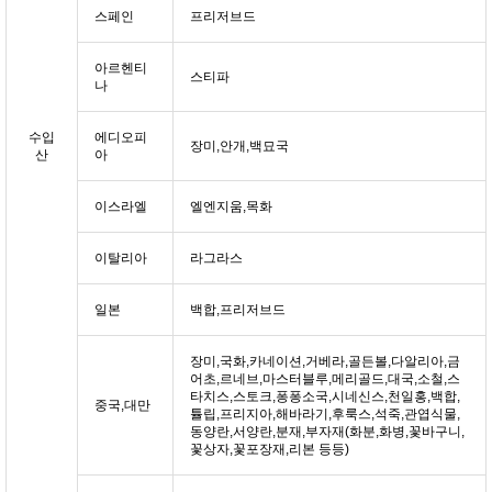
스페인
프리저브드
아르헨티
스티파
나
수입
에디오피
장미,안개,백묘국
산
아
이스라엘
엘엔지움,목화
이탈리아
라그라스
일본
백합,프리저브드
장미,국화,카네이션,거베라,골든볼,다알리아,금
어초,르네브,마스터블루,메리골드,대국,소철,스
타치스,스토크,퐁퐁소국,시네신스,천일홍,백합,
중국,대만
튤립,프리지아,해바라기,후룩스,석죽,관엽식물,
동양란,서양란,분재,부자재(화분,화병,꽃바구니,
꽃상자,꽃포장재,리본 등등)