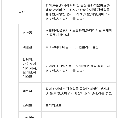
장미,국화,카네이션,백합,듈립,글라디을러스,거
베라,아이리스,프리지아,카라,안개꽃,관엽식물,
국산
동양란,서양란,분재,부자재(화분,화병,꽃바구니,
꽃상자,꽃포장재,리본 등등)
버질리아,을부시,왁스플라워,만다린믹스,부케믹
남아공
스,핑쿠션,방크샤
네델란드
브바르디아,다알리아,라넌큘러스,튤립
말레이시
아,인도네
카네이션,관엽신물,부자재(화분,화병,꽃바구니,
시아,태국,
꽃상자,꽃포장재,리본 등등)
필리핀,파
키스탄
장미,카네이션,관엽식물,동양란,서양란,부자재
베트남
(화분,화병,꽃바구니,꽃상자,꽃포장재,리본 등등)
스페인
프리저브드
아르헨티