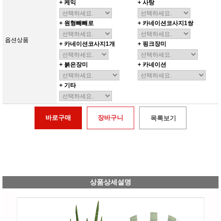
+ 케익
+ 사탕
+ 원형빼빼로
+ 카네이션코사지1쌍
옵션상품
+ 카네이션코사지1개
+ 핑크장미
+ 붉은장미
+ 카네이션
+ 기타
바로구매
장바구니
목록보기
상품상세설명