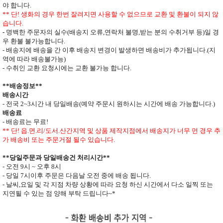
야 합니다
.
**
단
!
생화의 경우 한번 잘려지면 사용할 수 없으므로
교환 및 환불이 되지 않
습니다
.
-
명백한 주문자의 실수
(
배송지 오류
,
연락처 불명
,
받는 분의 수취거부 등
)
일 경
우 환불 불가능합니다
.
- 배송지에 배송을 간 이후 배송지 변경이 발생하면
배송비가 추가됩니다
.(
지
역에 따라 배송불가능
)
- 수취인 교환 요청시에는 교환 불가능 합니다
.
**
배송정보
**
배송시간
-
전국
2~3
시간 내 당일배송
(
예약 주문시 원하시는 시간에 배송 가능합니다
.)
배송료
- 배송료는 무료
!
** 단
!
읍
.
면
.
리
/
도서
.
산간지역 및 상품 제작지점에서 배송지가
너무 먼 경우 추
가 배송비 또는 주문거절 될수 있습니다
.
**
당일주문과 당일배송건 처리시간
**
- 오전
9
시
~
오후
8
시
- 당일
7
시이후 주문은 다음날 오전 중에 배송 됩니다
.
- 날씨
,
요일 및 각 지점 차량 상황에 따라 요청 하신 시간에서 다소 일찍 또는
지연될 수 있는 점 양해 부탁 드립니다
~*