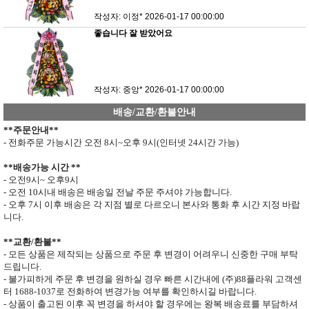
작성자: 이정*
2026-01-17 00:00:00
좋습니다 잘 받았어요
작성자: 중앙*
2026-01-17 00:00:00
배송/교환/환불안내
**
주문안내
**
- 전화주문 가능시간 오전
8
시
~
오후
9
시
(
인터넷
24
시간 가능
)
**
배송가능 시간
**
- 오전
9
시
~
오후
9
시
- 오전
10
시내 배송은 배송일 전날 주문 주셔야 가능합니다
.
- 오후
7
시 이후 배송은 각 지점 별로 다르오니 본사와 통화 후 시간 지정 바랍
니다
.
**
교환
/
환불
**
- 모든 상품은 제작되는 상품으로 주문 후 변경이 어려우니 신중한 구매 부탁
드립니다
.
- 불가피하게 주문 후 변경을 원하실 경우 빠른 시간내에 (주)
88
플라워 고객센
터
1688-1037
로 전화하여 변경가능 여부를 확인하시길 바랍니다.
- 상품이 출고된 이후 꼭 변경을 하셔야 할 경우에는 왕복 배송료를 부담하셔