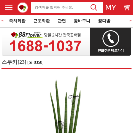
축하화환
근조화환
관엽
꽃바구니
꽃다발
<
>
동양란
서양란
과일바구니
꽃과 케익
쌀화환
스투키[23]
[Si-0350]