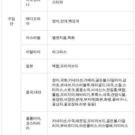
스티파
나
수입
에디오피
장미,안개,백묘국
산
아
이스라엘
엘엔지움,목화
이탈리아
라그라스
일본
백합,프리저브드
장미,국화,카네이션,거베라,골든볼,다알리아,금
어초,르네브,마스터블루,메리골드,대국,소철,스
타치스,스토크,퐁퐁소국,시네신스,천일홍,백합,
중국,대만
튤립,프리지아,해바라기,후룩스,석죽,관엽식물,
동양란,서양란,분재,부자재(화분,화병,꽃바구니,
꽃상자,꽃포장재,리본 등등)
콜롬비아,
카네이션,수국,레몬잎,프리저브드,골든볼,다알
코스타리
리아,부바르디아,라런큘러스,아스텔베,아이리스
카