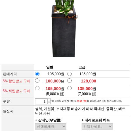
일반
고급
판매가격
105,000원
135,000원
100,000
128,000
5% 할인받고 구매
원
105,000
135,000
원
원
5% 적립받고 구매
(
5,000
적립)
(
7,000
적립)
수량
* 회원가입을 하지 않아도
바로구매
를 클릭하시면 주문이 가능합니다.
생화, 계절꽃, 부자재등 배송지에 따라 국내산, 중국산, 베트
원산지
남산 사용
+ 샴페인(무알콜)
+ 페레로로쉐 하트