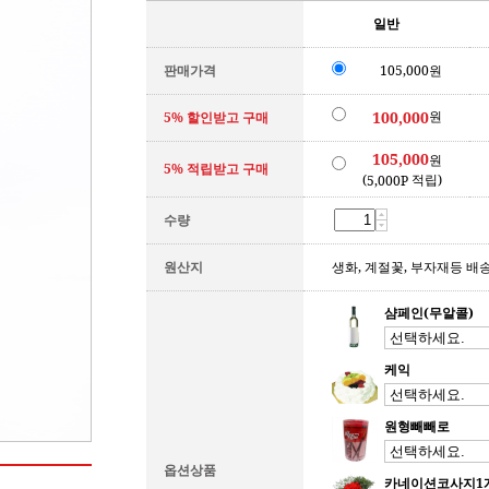
일반
판매가격
105,000원
원
100,000
5% 할인받고 구매
105,000
원
5% 적립받고 구매
(
적립)
5,000P
수량
원산지
생화, 계절꽃, 부자재등 배
샴페인(무알콜)
케익
원형빼빼로
옵션상품
카네이션코사지1