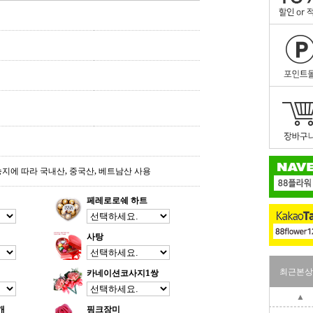
송지에 따라 국내산, 중국산, 베트남산 사용
페레로로쉐 하트
사탕
최근본상
카네이션코사지1쌍
▲
개
핑크장미