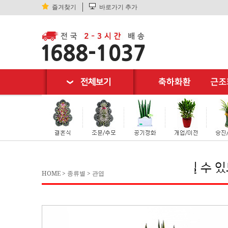
즐겨찾기
바로가기 추가
워 "고객님께
기분좋은 쇼핑
이 될 수 있도록 
HOME
>
종류별
>
관엽