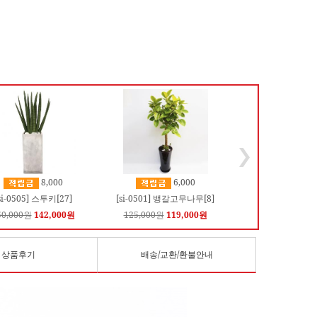
8,000
6,000
si-0505] 스투키[27]
[si-0501] 뱅갈고무나무[8]
50,000원
142,000원
125,000원
119,000원
상품후기
배송/교환/환불안내