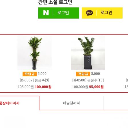
5,000
5,000
[si-0507] 황금죽[3]
[si-0500] 금전수[13]
[
105,000원
100,000원
100,000원
95,000원
1
배송갤러리
품상세이미지