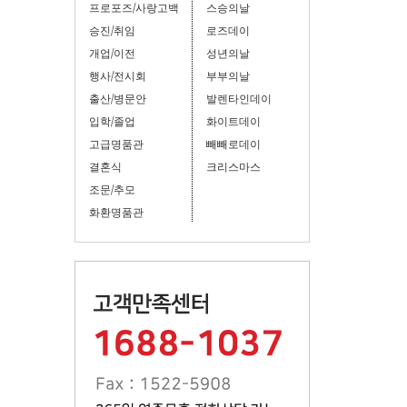
프로포즈/사랑고백
스승의날
승진/취임
로즈데이
개업/이전
성년의날
행사/전시회
부부의날
출산/병문안
발렌타인데이
입학/졸업
화이트데이
고급명품관
빼빼로데이
결혼식
크리스마스
조문/추모
화환명품관