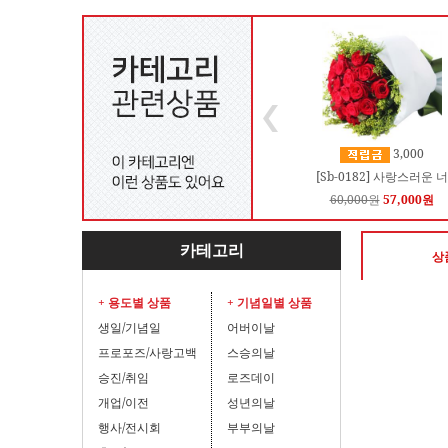
3,000
[Sb-0182] 사랑스러운 너
60,000원
57,000원
카테고리
상
+ 용도별 상품
+ 기념일별 상품
생일/기념일
어버이날
프로포즈/사랑고백
스승의날
승진/취임
로즈데이
개업/이전
성년의날
행사/전시회
부부의날