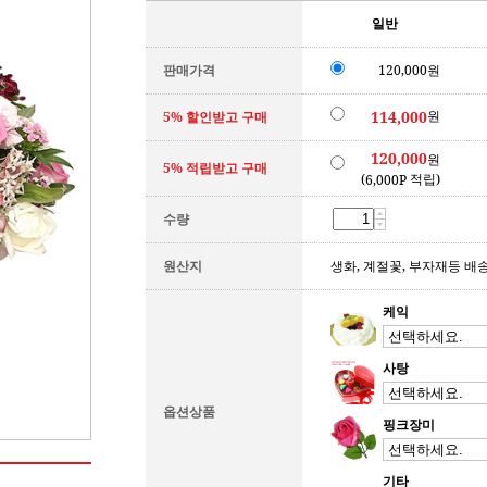
일반
판매가격
120,000원
원
114,000
5% 할인받고 구매
120,000
원
5% 적립받고 구매
(
적립)
6,000P
수량
원산지
생화, 계절꽃, 부자재등 배
케익
사탕
옵션상품
핑크장미
기타