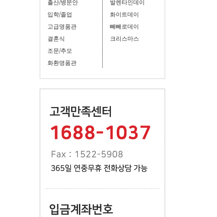
출산/병문안
발렌타인데이
입학/졸업
화이트데이
고급명품관
빼빼로데이
결혼식
크리스마스
조문/추모
화환명품관