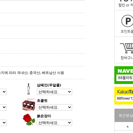
송지에 따라 국내산, 중국산, 베트남산 사용
샴페인(무알콜)
초콜릿
최근본상
붉은장미
▲