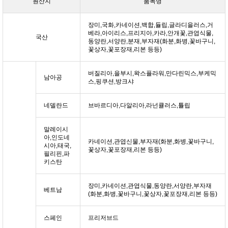
원산지
품목명
장미,국화,카네이션,백합,듈립,글라디을러스,거
베라,아이리스,프리지아,카라,안개꽃,관엽식물,
국산
동양란,서양란,분재,부자재(화분,화병,꽃바구니,
꽃상자,꽃포장재,리본 등등)
버질리아,을부시,왁스플라워,만다린믹스,부케믹
남아공
스,핑쿠션,방크샤
네델란드
브바르디아,다알리아,라넌큘러스,튤립
말레이시
아,인도네
카네이션,관엽신물,부자재(화분,화병,꽃바구니,
시아,태국,
꽃상자,꽃포장재,리본 등등)
필리핀,파
키스탄
장미,카네이션,관엽식물,동양란,서양란,부자재
베트남
(화분,화병,꽃바구니,꽃상자,꽃포장재,리본 등등)
스페인
프리저브드