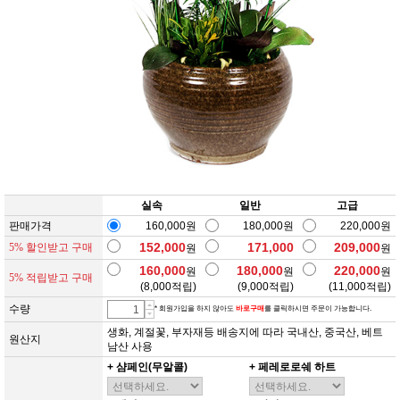
실속
일반
고급
판매가격
160,000원
180,000원
220,000원
152,000
171,000
209,000
5% 할인받고 구매
원
원
160,000
180,000
220,000
원
원
원
5% 적립받고 구매
(
8,000
적립)
(
9,000
적립)
(
11,000
적립)
수량
* 회원가입을 하지 않아도
바로구매
를 클릭하시면 주문이 가능합니다.
생화, 계절꽃, 부자재등 배송지에 따라 국내산, 중국산, 베트
원산지
남산 사용
+ 샴페인(무알콜)
+ 페레로로쉐 하트