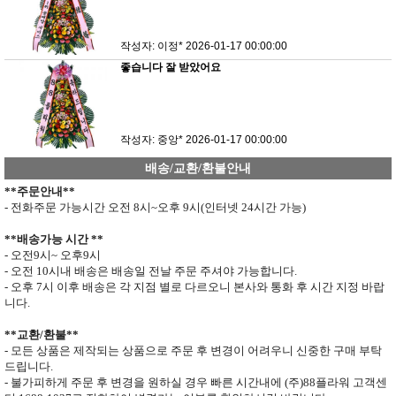
작성자: 이정*
2026-01-17 00:00:00
좋습니다 잘 받았어요
작성자: 중앙*
2026-01-17 00:00:00
배송/교환/환불안내
**
주문안내
**
- 전화주문 가능시간 오전
8
시
~
오후
9
시
(
인터넷
24
시간 가능
)
**
배송가능 시간
**
- 오전
9
시
~
오후
9
시
- 오전
10
시내 배송은 배송일 전날 주문 주셔야 가능합니다
.
- 오후
7
시 이후 배송은 각 지점 별로 다르오니 본사와 통화 후 시간 지정 바랍
니다
.
**
교환
/
환불
**
- 모든 상품은 제작되는 상품으로 주문 후 변경이 어려우니 신중한 구매 부탁
드립니다
.
- 불가피하게 주문 후 변경을 원하실 경우 빠른 시간내에 (주)
88
플라워 고객센