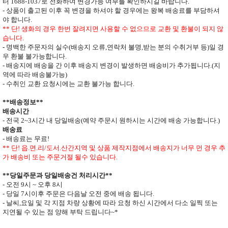
터
1688-1037
로 전화하여 변경가능 여부를 확인하시길 바랍니다.
- 상품이 출고된 이후 꼭 변경을 하셔야 할 경우에는 왕복 배송료를 부담하셔
야 합니다
.
**
단
!
생화의 경우 한번 잘려지면 사용할 수 없으므로
교환 및 환불이 되지 않
습니다
.
-
명백한 주문자의 실수
(
배송지 오류
,
연락처 불명
,
받는 분의 수취거부 등
)
일 경
우 환불 불가능합니다
.
- 배송지에 배송을 간 이후 배송지 변경이 발생하면
배송비가 추가됩니다
.(
지
역에 따라 배송불가능
)
- 수취인 교환 요청시에는 교환 불가능 합니다
.
**
배송정보
**
배송시간
-
전국
2~3
시간 내 당일배송
(
예약 주문시 원하시는 시간에 배송 가능합니다
.)
배송료
- 배송료는 무료
!
** 단
!
읍
.
면
.
리
/
도서
.
산간지역 및 상품 제작지점에서 배송지가
너무 먼 경우 추
가 배송비 또는 주문거절 될수 있습니다
.
**
당일주문과 당일배송건 처리시간
**
- 오전
9
시
~
오후
8
시
- 당일
7
시이후 주문은 다음날 오전 중에 배송 됩니다
.
- 날씨
,
요일 및 각 지점 차량 상황에 따라 요청 하신 시간에서 다소 일찍 또는
지연될 수 있는 점 양해 부탁 드립니다
~*