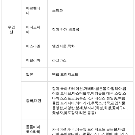
아르헨티
스티파
나
수입
에디오피
장미,안개,백묘국
산
아
이스라엘
엘엔지움,목화
이탈리아
라그라스
일본
백합,프리저브드
장미,국화,카네이션,거베라,골든볼,다알리아,금
어초,르네브,마스터블루,메리골드,대국,소철,스
타치스,스토크,퐁퐁소국,시네신스,천일홍,백합,
중국,대만
튤립,프리지아,해바라기,후룩스,석죽,관엽식물,
동양란,서양란,분재,부자재(화분,화병,꽃바구니,
꽃상자,꽃포장재,리본 등등)
콜롬비아,
카네이션,수국,레몬잎,프리저브드,골든볼,다알
코스타리
리아,부바르디아,라런큘러스,아스텔베,아이리스