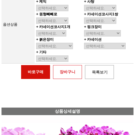
+ 케익
+ 사탕
+ 원형빼빼로
+ 카네이션코사지1쌍
옵션상품
+ 카네이션코사지1개
+ 핑크장미
+ 붉은장미
+ 카네이션
+ 기타
바로구매
장바구니
목록보기
상품상세설명