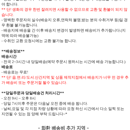
야 합니다
.
**
단
!
생화의 경우 한번 잘려지면 사용할 수 없으므로
교환 및 환불이 되지 않
습니다
.
-
명백한 주문자의 실수
(
배송지 오류
,
연락처 불명
,
받는 분의 수취거부 등
)
일 경
우 환불 불가능합니다
.
- 배송지에 배송을 간 이후 배송지 변경이 발생하면
배송비가 추가됩니다
.(
지
역에 따라 배송불가능
)
- 수취인 교환 요청시에는 교환 불가능 합니다
.
**
배송정보
**
배송시간
-
전국
2~3
시간 내 당일배송
(
예약 주문시 원하시는 시간에 배송 가능합니다
.)
배송료
- 배송료는 무료
!
** 단
!
읍
.
면
.
리
/
도서
.
산간지역 및 상품 제작지점에서 배송지가
너무 먼 경우 추
가 배송비 또는 주문거절 될수 있습니다
.
**
당일주문과 당일배송건 처리시간
**
- 오전
9
시
~
오후
8
시
- 당일
7
시이후 주문은 다음날 오전 중에 배송 됩니다
.
- 날씨
,
요일 및 각 지점 차량 상황에 따라 요청 하신 시간에서 다소 일찍 또는
지연될 수 있는 점 양해 부탁 드립니다
~*