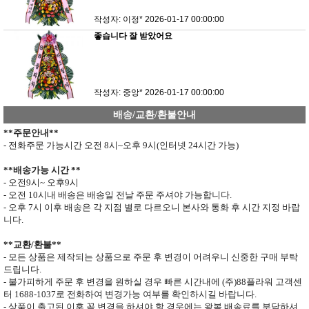
작성자: 이정*
2026-01-17 00:00:00
좋습니다 잘 받았어요
작성자: 중앙*
2026-01-17 00:00:00
배송/교환/환불안내
**
주문안내
**
- 전화주문 가능시간 오전
8
시
~
오후
9
시
(
인터넷
24
시간 가능
)
**
배송가능 시간
**
- 오전
9
시
~
오후
9
시
- 오전
10
시내 배송은 배송일 전날 주문 주셔야 가능합니다
.
- 오후
7
시 이후 배송은 각 지점 별로 다르오니 본사와 통화 후 시간 지정 바랍
니다
.
**
교환
/
환불
**
- 모든 상품은 제작되는 상품으로 주문 후 변경이 어려우니 신중한 구매 부탁
드립니다
.
- 불가피하게 주문 후 변경을 원하실 경우 빠른 시간내에 (주)
88
플라워 고객센
터
1688-1037
로 전화하여 변경가능 여부를 확인하시길 바랍니다.
- 상품이 출고된 이후 꼭 변경을 하셔야 할 경우에는 왕복 배송료를 부담하셔