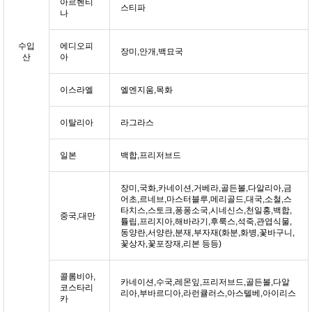
아르헨티
스티파
나
수입
에디오피
장미,안개,백묘국
산
아
이스라엘
엘엔지움,목화
이탈리아
라그라스
일본
백합,프리저브드
장미,국화,카네이션,거베라,골든볼,다알리아,금
어초,르네브,마스터블루,메리골드,대국,소철,스
타치스,스토크,퐁퐁소국,시네신스,천일홍,백합,
중국,대만
튤립,프리지아,해바라기,후룩스,석죽,관엽식물,
동양란,서양란,분재,부자재(화분,화병,꽃바구니,
꽃상자,꽃포장재,리본 등등)
콜롬비아,
카네이션,수국,레몬잎,프리저브드,골든볼,다알
코스타리
리아,부바르디아,라런큘러스,아스텔베,아이리스
카