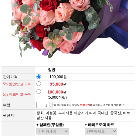
일반
판매가격
100,000원
95,000
5% 할인받고 구매
원
100,000
원
5% 적립받고 구매
(
5,000
적립)
수량
* 회원가입을 하지 않아도
바로구매
를 클릭하시면 주문이 가능합니다.
생화, 계절꽃, 부자재등 배송지에 따라 국내산, 중국산, 베트
원산지
남산 사용
+ 샴페인(무알콜)
+ 페레로로쉐 하트