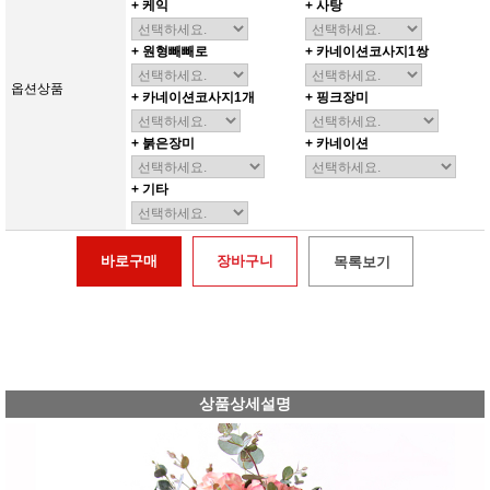
+ 케익
+ 사탕
+ 원형빼빼로
+ 카네이션코사지1쌍
옵션상품
+ 카네이션코사지1개
+ 핑크장미
+ 붉은장미
+ 카네이션
+ 기타
바로구매
장바구니
목록보기
상품상세설명