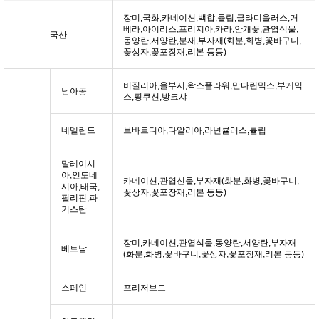
장미,국화,카네이션,백합,듈립,글라디을러스,거
베라,아이리스,프리지아,카라,안개꽃,관엽식물,
국산
동양란,서양란,분재,부자재(화분,화병,꽃바구니,
꽃상자,꽃포장재,리본 등등)
버질리아,을부시,왁스플라워,만다린믹스,부케믹
남아공
스,핑쿠션,방크샤
네델란드
브바르디아,다알리아,라넌큘러스,튤립
말레이시
아,인도네
카네이션,관엽신물,부자재(화분,화병,꽃바구니,
시아,태국,
꽃상자,꽃포장재,리본 등등)
필리핀,파
키스탄
장미,카네이션,관엽식물,동양란,서양란,부자재
베트남
(화분,화병,꽃바구니,꽃상자,꽃포장재,리본 등등)
스페인
프리저브드