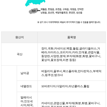
원산지
품목명
장미,국화,카네이션,백합,듈립,글라디을러스,거
베라,아이리스,프리지아,카라,안개꽃,관엽식물,
국산
동양란,서양란,분재,부자재(화분,화병,꽃바구니,
꽃상자,꽃포장재,리본 등등)
버질리아,을부시,왁스플라워,만다린믹스,부케믹
남아공
스,핑쿠션,방크샤
네델란드
브바르디아,다알리아,라넌큘러스,튤립
말레이시
아,인도네
카네이션,관엽신물,부자재(화분,화병,꽃바구니,
시아,태국,