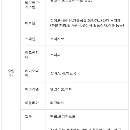
꽃상자,꽃포장재,리본 등등)
필리핀,파
키스탄
장미,카네이션,관엽식물,동양란,서양란,부자재
베트남
(화분,화병,꽃바구니,꽃상자,꽃포장재,리본 등등)
스페인
프리저브드
아르헨티
스티파
나
수입
에디오피
장미,안개,백묘국
산
아
이스라엘
엘엔지움,목화
이탈리아
라그라스
일본
백합,프리저브드