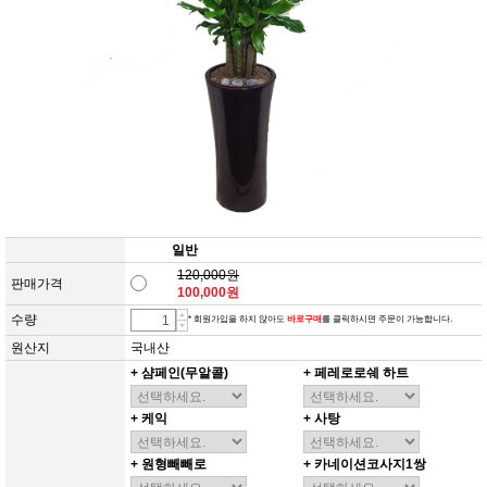
일반
120,000원
판매가격
100,000원
수량
* 회원가입을 하지 않아도
바로구매
를 클릭하시면 주문이 가능합니다.
원산지
국내산
+ 샴페인(무알콜)
+ 페레로로쉐 하트
+ 케익
+ 사탕
+ 원형빼빼로
+ 카네이션코사지1쌍