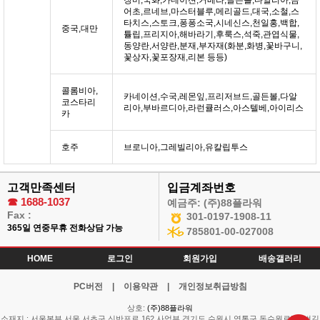
장미,국화,카네이션,거베라,골든볼,다알리아,금
어초,르네브,마스터블루,메리골드,대국,소철,스
타치스,스토크,퐁퐁소국,시네신스,천일홍,백합,
중국,대만
튤립,프리지아,해바라기,후룩스,석죽,관엽식물,
동양란,서양란,분재,부자재(화분,화병,꽃바구니,
꽃상자,꽃포장재,리본 등등)
콜롬비아,
카네이션,수국,레몬잎,프리저브드,골든볼,다알
코스타리
리아,부바르디아,라런큘러스,아스텔베,아이리스
카
호주
브로니아,그레빌리아,유칼립투스
고객만족센터
입금계좌번호
☎
1688-1037
예금주: (주)88플라워
Fax :
301-0197-1908-11
365일 연중무휴 전화상담 가능
785801-00-027008
HOME
로그인
회원가입
배송갤러리
PC버전
|
이용약관
|
개인정보취급방침
상호:
(주)88플라워
소재지 : 서울본부 서울 서초구 신반포로 162 사업부 경기도 수원시 영통구 동수원로514번길