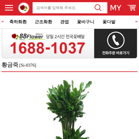
축하화환
근조화환
관엽
꽃바구니
꽃다발
<
>
동양란
서양란
과일바구니
꽃과 케익
쌀화환
황금죽
[Si-0376]