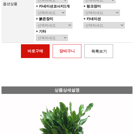
옵션상품
+ 카네이션코사지1개
+ 핑크장미
+ 붉은장미
+ 카네이션
+ 기타
바로구매
장바구니
목록보기
상품상세설명