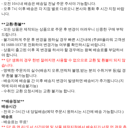
- 오전
10
시내 배송은 배송일 전날 주문 주셔야 가능합니다
.
- 오후
7
시 이후 배송은 각 지점 별로 다르오니 본사와 통화 후 시간 지정 바랍
니다
.
**
교환
/
환불
**
- 모든 상품은 제작되는 상품으로 주문 후 변경이 어려우니 신중한 구매 부탁
드립니다
.
- 불가피하게 주문 후 변경을 원하실 경우 빠른 시간내에 (주)
88
플라워 고객센
터
1688-1037
로 전화하여 변경가능 여부를 확인하시길 바랍니다.
- 상품이 출고된 이후 꼭 변경을 하셔야 할 경우에는 왕복 배송료를 부담하셔
야 합니다
.
**
단
!
생화의 경우 한번 잘려지면 사용할 수 없으므로
교환 및 환불이 되지 않
습니다
.
-
명백한 주문자의 실수
(
배송지 오류
,
연락처 불명
,
받는 분의 수취거부 등
)
일 경
우 환불 불가능합니다
.
- 배송지에 배송을 간 이후 배송지 변경이 발생하면
배송비가 추가됩니다
.(
지
역에 따라 배송불가능
)
- 수취인 교환 요청시에는 교환 불가능 합니다
.
**
배송정보
**
배송시간
-
전국
2~3
시간 내 당일배송
(
예약 주문시 원하시는 시간에 배송 가능합니다
.)
배송료
- 배송료는 무료
!
** 단
!
읍
.
면
.
리
/
도서
.
산간지역 및 상품 제작지점에서 배송지가
너무 먼 경우 추