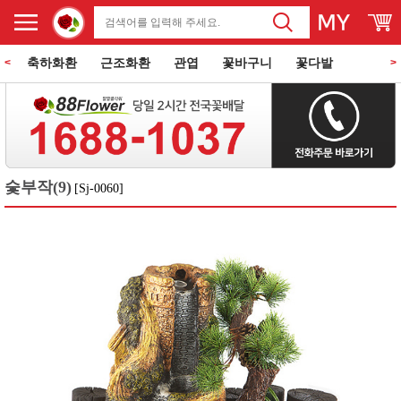
축하화환
근조화환
관엽
꽃바구니
꽃다발
<
>
동양란
서양란
과일바구니
꽃과 케익
쌀화환
숯부작(9)
[Sj-0060]