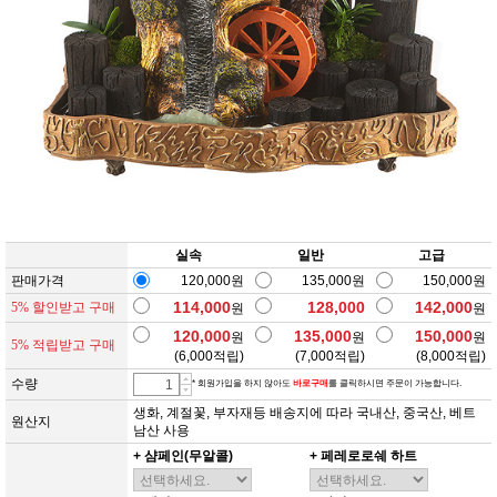
실속
일반
고급
판매가격
120,000원
135,000원
150,000원
114,000
128,000
142,000
5% 할인받고 구매
원
원
120,000
135,000
150,000
원
원
원
5% 적립받고 구매
(
6,000
적립)
(
7,000
적립)
(
8,000
적립)
수량
* 회원가입을 하지 않아도
바로구매
를 클릭하시면 주문이 가능합니다.
생화, 계절꽃, 부자재등 배송지에 따라 국내산, 중국산, 베트
원산지
남산 사용
+ 샴페인(무알콜)
+ 페레로로쉐 하트