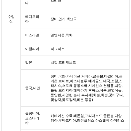
스티파
나
수입
에디오피
장미,안개,백묘국
산
아
이스라엘
엘엔지움,목화
이탈리아
라그라스
일본
백합,프리저브드
장미,국화,카네이션,거베라,골든볼,다알리아,금
어초,르네브,마스터블루,메리골드,대국,소철,스
타치스,스토크,퐁퐁소국,시네신스,천일홍,백합,
중국,대만
튤립,프리지아,해바라기,후룩스,석죽,관엽식물,
동양란,서양란,분재,부자재(화분,화병,꽃바구니,
꽃상자,꽃포장재,리본 등등)
콜롬비아,
카네이션,수국,레몬잎,프리저브드,골든볼,다알
코스타리
리아,부바르디아,라런큘러스,아스텔베,아이리스
카