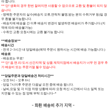
야 합니다
.
**
단
!
생화의 경우 한번 잘려지면 사용할 수 없으므로
교환 및 환불이 되지 않
습니다
.
-
명백한 주문자의 실수
(
배송지 오류
,
연락처 불명
,
받는 분의 수취거부 등
)
일 경
우 환불 불가능합니다
.
- 배송지에 배송을 간 이후 배송지 변경이 발생하면
배송비가 추가됩니다
.(
지
역에 따라 배송불가능
)
- 수취인 교환 요청시에는 교환 불가능 합니다
.
**
배송정보
**
배송시간
-
전국
2~3
시간 내 당일배송
(
예약 주문시 원하시는 시간에 배송 가능합니다
.)
배송료
- 배송료는 무료
!
** 단
!
읍
.
면
.
리
/
도서
.
산간지역 및 상품 제작지점에서 배송지가
너무 먼 경우 추
가 배송비 또는 주문거절 될수 있습니다
.
**
당일주문과 당일배송건 처리시간
**
- 오전
9
시
~
오후
8
시
- 당일
7
시이후 주문은 다음날 오전 중에 배송 됩니다
.
- 날씨
,
요일 및 각 지점 차량 상황에 따라 요청 하신 시간에서 다소 일찍 또는
지연될 수 있는 점 양해 부탁 드립니다
~*