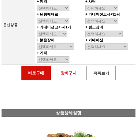
+ 케익
+ 사탕
+ 원형빼빼로
+ 카네이션코사지1쌍
옵션상품
+ 카네이션코사지1개
+ 핑크장미
+ 붉은장미
+ 카네이션
+ 기타
바로구매
장바구니
목록보기
상품상세설명