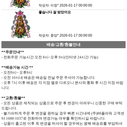
작성자: 이정*
2026-01-17 00:00:00
좋습니다 잘 받았어요
작성자: 중앙*
2026-01-17 00:00:00
배송/교환/환불안내
**
주문안내
**
- 전화주문 가능시간 오전
8
시
~
오후
9
시
(
인터넷
24
시간 가능
)
**
배송가능 시간
**
- 오전
9
시
~
오후
9
시
- 오전
10
시내 배송은 배송일 전날 주문 주셔야 가능합니다
.
- 오후
7
시 이후 배송은 각 지점 별로 다르오니 본사와 통화 후 시간 지정 바랍
니다
.
**
교환
/
환불
**
- 모든 상품은 제작되는 상품으로 주문 후 변경이 어려우니 신중한 구매 부탁
드립니다
.
- 불가피하게 주문 후 변경을 원하실 경우 빠른 시간내에 (주)
88
플라워 고객센
터
1688-1037
로 전화하여 변경가능 여부를 확인하시길 바랍니다.
- 상품이 출고된 이후 꼭 변경을 하셔야 할 경우에는 왕복 배송료를 부담하셔