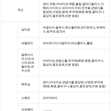
장미,국화,카네이션,백합,듈립,글라디을러스,거
베라,아이리스,프리지아,카라,안개꽃,관엽식물,
국산
동양란,서양란,분재,부자재(화분,화병,꽃바구니,
꽃상자,꽃포장재,리본 등등)
버질리아,을부시,왁스플라워,만다린믹스,부케믹
남아공
스,핑쿠션,방크샤
네델란드
브바르디아,다알리아,라넌큘러스,튤립
말레이시
아,인도네
카네이션,관엽신물,부자재(화분,화병,꽃바구니,
시아,태국,
꽃상자,꽃포장재,리본 등등)
필리핀,파
키스탄
장미,카네이션,관엽식물,동양란,서양란,부자재
베트남
(화분,화병,꽃바구니,꽃상자,꽃포장재,리본 등등)
스페인
프리저브드
아르헨티